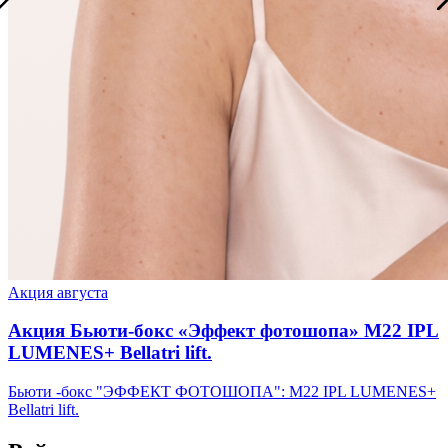
Акция августа
Акция Бьюти-бокс «Эффект фотошопа» М22 IPL
LUMENES+ Bellatri lift.
Бьюти -бокс "ЭФФЕКТ ФОТОШОПА": М22 IPL LUMENES+
Bellatri lift.