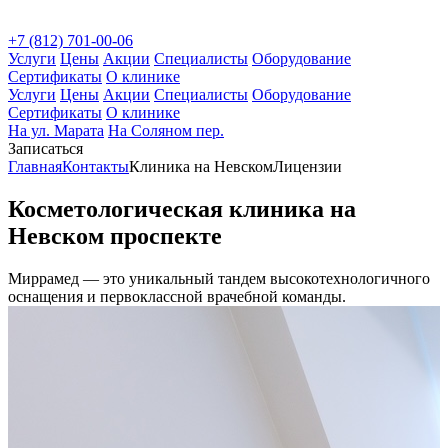
+7 (812) 701-00-06
Услуги
Цены
Акции
Специалисты
Оборудование
Сертификаты
О клинике
Услуги
Цены
Акции
Специалисты
Оборудование
Сертификаты
О клинике
На ул. Марата
На Соляном пер.
Записаться
Главная
Контакты
Клиника на Невском
Лицензии
Косметологическая клиника на
Невском проспекте
Миррамед — это
уникальный тандем
высокотехнологичного
оснащения и первоклассной врачебной команды.