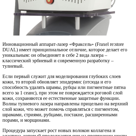
Инновационный аппарат-лазер «Фраксель» (Fraxel re:store
DUAL) имеет принципиальное отличие, которое делает его
уникальным: он объединяет в себе 2 вида лазера –
классический эрбиевый и современную разработку –
тулиевый.
Если первый служит для моделирования глубоких слоев
кожи, то второй обновляет эпидермис (отсюда и его
способность удалять шрамы, рубцы или пигментные пятна
всего за 1 сеанс), при этом не повреждается роговой слой
кожи, сохраняются ее естественные защитные функции.
Волны тулиевого лазера направлены прицельно на верхний
слой кожи, что может помочь справляться с пигментом,
шрамами, стриями, рубцами, постакне, расширенными
порами, и морщинами.
Процедура запускает рост новых волокон коллагена и
эластина, который продолжается еще на протяжении шести