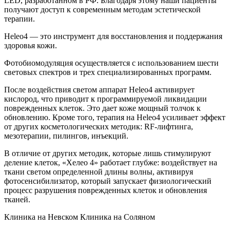
LED, разработанном в РФ. Благодаря этому наши пациенты
получают доступ к современным методам эстетической
терапии.
Heleo4 — это инструмент для восстановления и поддержания
здоровья кожи.
Фотобиомодуляция осуществляется с использованием шести
световых спектров и трех специализированных программ.
После воздействия светом аппарат Heleo4 активирует
кислород, что приводит к программируемой ликвидации
поврежденных клеток. Это дает коже мощный толчок к
обновлению. Кроме того, терапия на Heleo4 усиливает эффект
от других косметологических методик: RF-лифтинга,
мезотерапии, пилингов, инъекций.
В отличие от других методик, которые лишь стимулируют
деление клеток, «Хелео 4» работает глубже: воздействует на
ткани светом определенной длины волны, активируя
фотосенсибилизатор, который запускает физиологический
процесс разрушения поврежденных клеток и обновления
тканей.
Клиника на Невском
Клиника на Соляном