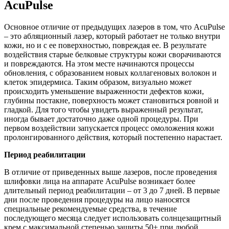
AcuPulse
Основное отличие от предыдущих лазеров в том, что AcuPulse
– это абляционный лазер, который работает не только внутри
кожи, но и с ее поверхностью, повреждая ее. В результате
воздействия старые белковые структуры кожи сворачиваются
и повреждаются. На этом месте начинаются процессы
обновления, с образованием новых коллагеновых волокон и
клеток эпидермиса. Таким образом, визуально может
происходить уменьшение выраженности дефектов кожи,
глубины постакне, поверхность может становиться ровной и
гладкой. Для того чтобы увидеть выраженный результат,
иногда бывает достаточно даже одной процедуры. При
первом воздействии запускается процесс омоложения кожи
пролонгированного действия, который постепенно нарастает.
Период реабилитации
В отличие от приведенных выше лазеров, после проведения
шлифовки лица на аппарате AcuPulse возникает более
длительный период реабилитации – от 3 до 7 дней. В первые
дни после проведения процедуры на лицо наносятся
специальные рекомендуемые средства, в течение
последующего месяца следует использовать солнцезащитный
крем с максимальной степенью защиты 50+ при любой