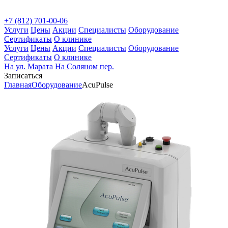
+7 (812) 701-00-06
Услуги
Цены
Акции
Специалисты
Оборудование
Сертификаты
О клинике
Услуги
Цены
Акции
Специалисты
Оборудование
Сертификаты
О клинике
На ул. Марата
На Соляном пер.
Записаться
Главная
Оборудование
AcuPulse