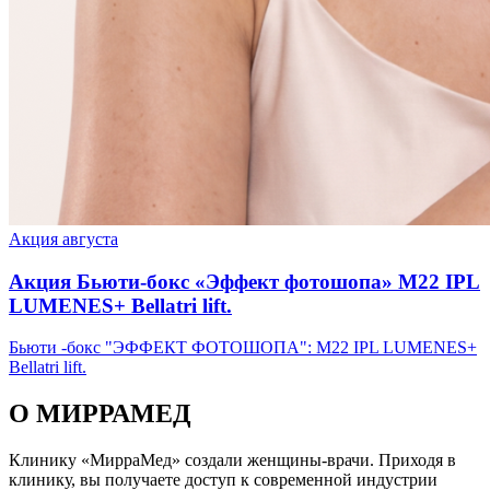
Акция августа
Акция Бьюти-бокс «Эффект фотошопа» М22 IPL
LUMENES+ Bellatri lift.
Бьюти -бокс "ЭФФЕКТ ФОТОШОПА": М22 IPL LUMENES+
Bellatri lift.
О МИРРАМЕД
Клинику «МирраМед» создали женщины-врачи. Приходя в
клинику, вы получаете доступ к современной индустрии