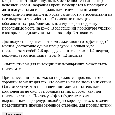
мл.(зависит от индивидуальных особенностей пациента)
венозной крови. Забранная кровь помещается в пробирку с
антикоагулянтами и специальным гелем. При помощи
специальной центрифуги, кровь разделяют и впоследствии из
нее выделяют тромбоциты. С помощью инъекций,
обогащенных тромбоцитами, плазму вводят под кожу в
проблемные места на коже. В завершении процедуры участки,
в которые вводилась плазма, снова обрабатываются.
Для получения длительного омолаживающего эффекта (до 1
месяца) достаточно одной процедуры. Полный курс
представляет собой 2-6 процедур с интервалом в 1-2 недели,
рекомендуется повторять через 6 - 12 месяцев.
Альтернативой для инъекций плазмолифтинга может стать
плазмомаска.
При нанесении плазмомаски не делаются проколы, и это
хороший вариант для тех, кто боится или не любит инъекции.
Однако учтите, что при нанесении маски питательные
компоненты не смогут проникнуть так глубоко, как при
плазмолифтинге. Поэтому эффект будет не таким
выраженным. Процедура подойдет скорее для тех, кто хочет
предотвратить преждевременное старение, для профилактики.
Показания