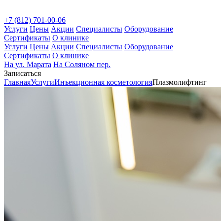
+7 (812) 701-00-06
Услуги
Цены
Акции
Специалисты
Оборудование
Сертификаты
О клинике
Услуги
Цены
Акции
Специалисты
Оборудование
Сертификаты
О клинике
На ул. Марата
На Соляном пер.
Записаться
Главная
Услуги
Инъекционная косметология
Плазмолифтинг